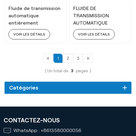
Fluide de transmission
FLUIDE DE
automatique
TRANSMISSION
entièrement
AUTOMATIQUE
synthétique ATF 5S
ENTIÈREMENT
VOIR LES DÉTAILS
VOIR LES DÉTAILS
SYNTHÉTIQUE ATF 6-
9S
1
2
3
Un total de
3
pages
Catégories
CONTACTEZ-NOUS
WhatsApp :
+8613580000056