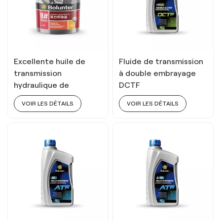
Excellente huile de
Fluide de transmission
transmission
à double embrayage
hydraulique de
DCTF
puissance fluide de
VOIR LES DÉTAILS
VOIR LES DÉTAILS
résistance à l'usure 8#
18L