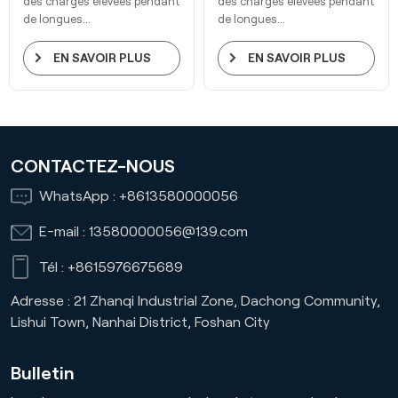
des charges élevées pendant
des charges élevées pendant
de longues...
de longues...
EN SAVOIR PLUS
EN SAVOIR PLUS
CONTACTEZ-NOUS
WhatsApp :
+8613580000056
E-mail :
13580000056@139.com
Tél :
+8615976675689
Adresse : 21 Zhanqi Industrial Zone, Dachong Community,
Lishui Town, Nanhai District, Foshan City
Bulletin