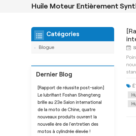
Huile Moteur Entièrement Synt
[Ra
Catégories
int
ère
Blogue
S
Poin
nouv
stan
Dernier Blog
É
[Rapport de réussite post-salon]
H
Le lubrifiant Foshan Shengteng
brille au 23e Salon international
Hu
de la moto de Chine, quatre
nouveaux produits ouvrent la
nouvelle ère de l'entretien des
motos à cylindrée élevée !