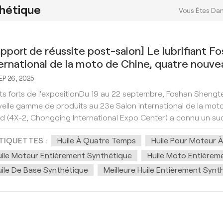
hétique
Vous Êtes Dan
pport de réussite post-salon] Le lubrifiant F
ernational de la moto de Chine, quatre nouve
 de l'entretien des motos à cylindrée élevée 
EP 26, 2025
ts forts de l'expositionDu 19 au 22 septembre, Foshan Shengt
elle gamme de produits au 23e Salon international de la mot
d (4X-2, Chongqing International Expo Center) a connu un succ
TIQUETTES :
Huile À Quatre Temps
Huile Pour Moteur 
uile Moteur Entièrement Synthétique
Huile Moto Entièrem
ile De Base Synthétique
Meilleure Huile Entièrement Synt