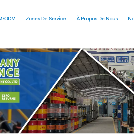
M/ODM
Zones De Service
À Propos De Nous
No