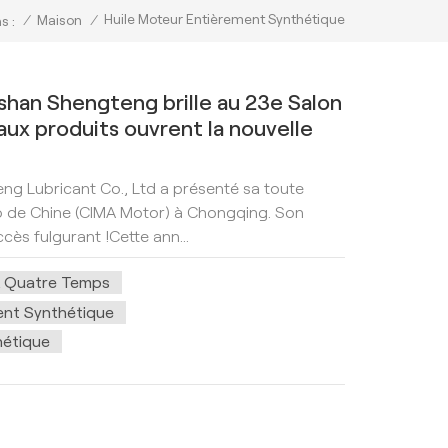
Huile Moteur Entièrement Synthétique
/
Maison
/
s :
oshan Shengteng brille au 23e Salon
aux produits ouvrent la nouvelle
!
eng Lubricant Co., Ltd a présenté sa toute
o de Chine (CIMA Motor) à Chongqing. Son
ès fulgurant !Cette ann...
À Quatre Temps
ent Synthétique
hétique