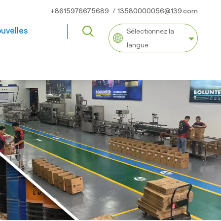
+8615976675689
/
13580000056@139.com
uvelles
Sélectionnez la
langue