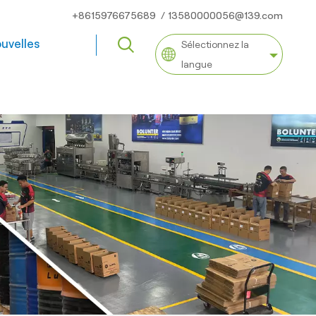
+8615976675689
/
13580000056@139.com
uvelles
Sélectionnez la
langue