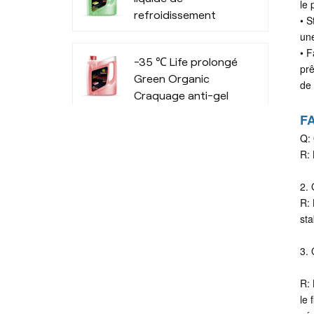
le 
refroidissement
• S
organique longue
une
durée pour véhicules
• F
-35 ℃ Life prolongé
utilitaires
prê
Green Organic
de 
Craquage anti-gel
F
Q: 
R: 
2. 
R: 
sta
3. 
R: 
le 