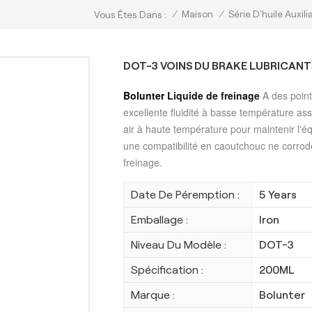
/
Maison
/
Série D'huile Auxili
Vous Êtes Dans :
DOT-3 VOINS DU BRAKE LUBRICANT
Bolunter
Liquide de freinage
A des point
excellente fluidité à basse température assur
air à haute température pour maintenir l'équ
une compatibilité en caoutchouc ne corrode
freinage.
Date De Péremption :
5 Years
Emballage :
Iron
Niveau Du Modèle :
DOT-3
Spécification :
200ML
Marque :
Bolunter