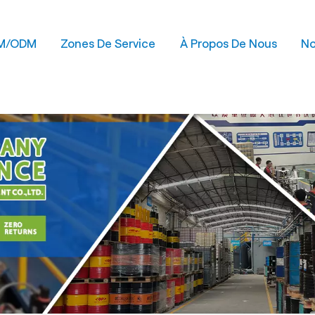
M/ODM
Zones De Service
À Propos De Nous
No