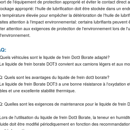
port de l'équipement de protection approprié et éviter le contact direct 
tockage approprié: l'huile de lubrification doit être stockée dans un endro
 température élevée pour empêcher la détérioration de l'huile de lubrifi
aites attention à l'impact environnemental: certains lubrifiants peuven
ter attention aux exigences de protection de l'environnement lors de l'uti
l'environnement.
AQ:
Quels véhicules sont le liquide de frein Dot3 Borate adapté?
Le liquide de frein borate DOT3 convient aux camions légers et aux mo
Q: Quels sont les avantages du liquide de frein dot3 borate?
Le liquide de frein Borate DOT3 a une bonne résistance à l'oxydation et
bles et une excellente stabilité thermique.
Q: Quelles sont les exigences de maintenance pour le liquide de frein 
Lors de l'utilisation du liquide de frein Dot3 Borate, la teneur en humidit
fluide doit être modifié périodiquement en fonction des recommandation